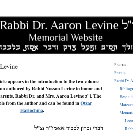
Levine
Pages
Private
Rabbi Dr. A
icle appears in the introduction to the two volume
n authored by Rabbi Nosson Levine in honor and
Bibliog
parents, Rabbi Dr. and Mrs. Aaron Levine z”l. The
Hespai
lable from the author and can be found in
Otzar
Matzev
HaHochma
.
Memoria
Leon
דברי זכרון לכבוד אאמו”ר זצ”ל
Rabb