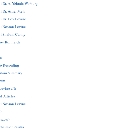
i Dr. A. Yehuda Warburg
i Dr. Asher Meir
i Dr. Dov Levine
i Nosson Levine
i Shalom Carmy
ov Kornreich
m
o Recording
shim Summary
ram
Levine a”h
l Articles
i Nosson Levine
ah
eszow)
chaim of Reisha