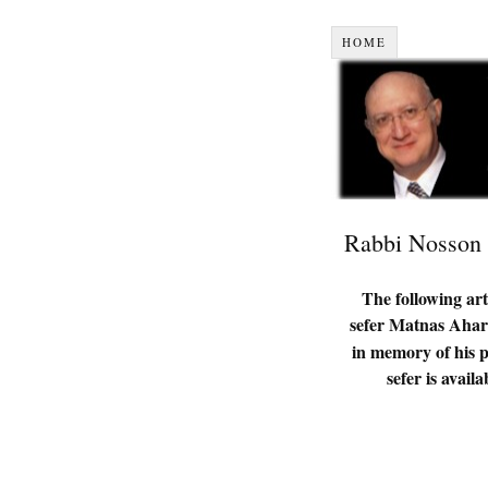
HOME
Rabbi Nosson 
The following art
sefer
Matnas Aharo
in memory of his 
sefer is avai