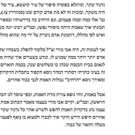
נדנוד שקר. ומרגלא בפומיה סיפור של עיר קושטא, עיר ש
היה משקר, ובזכות זה לא מת אדם קודם זמנו (סנהדרין צז.).
גמ’ אלו כמה וכמה פעמים, וגם הרחיב בה בדרשותיו ובספריו
תכונתו איך שאמת היתה מיסודי נפשו, וכמ”ש רבינו יונה 
ואיש לפי מהללו, דתכונת אדם ניכרת על ידי מה שהוא מהלל
אך לעומת זה, היה אבי מורי זצ”ל מלומד להפליג בשבחיו של
אדם יותר ויותר ממה שמגיע לו. ונודע בשערים איך שהיה מ
לנאום בבית הכנסת שכהן בו כשלושים שנה, בכמה תוארים ו
זה בעיני כתרתי דסתרי דמחד גיסא הקפיד בתכלית הדקדו
ומאידך גיסא “הרחיב” גבולות האמת לגבי כבוד אחרים.
אבל באמת, זוהי גופא צורת מדת האמת, וכפי שיסד לנו הב
הראשון, וכמ”ש. וקיים אבי מורי בעצמו מאמר הכתוב אמת ק
עצמו נהג בדקדוק האמת לחפש ולשרש אחר כל נדנוד שקר וט
אחרים חיפש ודרש וחקר איך לכבדו ולמצוא בו (ואף לפעמים
מעלה ותואר של כבוד.