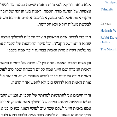
Wikiped
אלא נראה דדוקא לגבי מדת האמת שייכת הנהגה כזו להשליכ
Yahrzeits
עצמיות של הנהגת מדת האמת. דאמת בעי הנהגה של דובר 
מיקרי אמת אלא לגבי עצמו, אבל לגבי אחרים אדרבא מש
Links
לבקשת מעלות דוקא ולא חסרונות.
Hadrash Ve
הרי כדי לברוא אדם הראשון הוצרך הקב”ה להשליך ארצה
Rabbi Dr. 
Online
שהוא חותמו של הקב”ה. וכל עיקר התיחסות של הקב”ה ע
The Mornin
בהעלמת דקדוק מדת האמת בבחינת דובר אמת בלבבו.
וכן מצינו דמדת האמת נמנית בין י”ג מדות של רחמים וביאר
דאמת הנזכרת שם היינו אמת לקיים הבטחת שכר סוב לעושה
האמת מורה על קיום דברו לפרוע מעוברי רצונו. ומבואר כנ”ל
צורת האמת הוא לדרוש סוב ולא לחפש אחר הרעה.
והרי חייבים אנו להתדמות למדותיו של הקב”ה. וכמו שהקב
בנ”א בכלליות מתנהג במדה של ותשלך אמת ארצה, ואדרב
עמנו באמת היינו לשלם שכר טוב לעושי רצונו, כמו כן בנ”א 
צריך להתנהג באופן זה ולהיות דובר אמת בלבבו דוקא ולגבי 