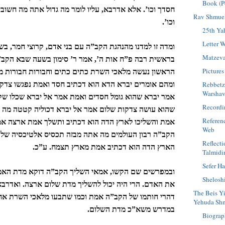
Book (P
חסדך וכו’. אלא אדרבא, עליו לומר מה גדול אתה מה חשובין
Rav Shmuel
וכו’.
25th Yah
Letter W
ומדה זו למדנו מהנהגת הקב”ה עם בני אדם, קרוצי חמר, בש
Matzev
בראשית רבה פ”ח אות ה’, אמר ר’ סימון בשעה שבא הקב
Pictures
הראשון נעשה מלאכי השרת כתים כתים וחבורות חבורות מ
ומהם אומרים יברא הדא הוא דכתיב חסד ואמת נפגשו צדק 
Rebbetz
Warshav
אמר יברא שהוא גומל חסדים ואמת אמר אל יברא שכלו שק
Recordi
שהוא עושה צדקות שלום אמר אל יברא דכוליה קטטה מה 
Referen
אמת והשליכו לארץ הדה הוא דכתיב ותשלך אמת ארצה אמ
Web
הקב”ה רבון העולמים מה אתה מבזה תכסיס אלטיכסיה של
Reflect
הארץ הדה הוא דכתיב אמת מארץ תצמח. ע”כ.
Talmid
Sefer H
ובמפרשים שם הקשו, אמאי השליך הקב”ה דוקא מדת האמ
Shelosh
את האדם. הרי היה יכול להשליך מדת שלום ארצה. ואדרבא,
The Beis Y
דהרי חותמו של הקב”ה אמת וכמו שתבעו מלאכי השרת א
Yehuda Shm
במדרש משא”כ מדת השלום.
Biograp