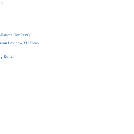
ia
-Haiyun Dor Revi'i
Aaron Levine – YU Torah
g Kollel