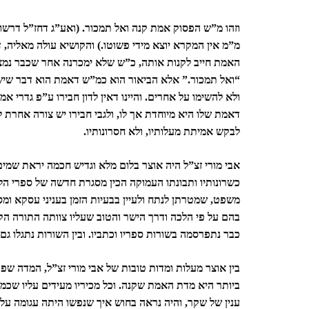
וזהו מ”ש הפסוק אמת קנה ואל תמכור. (ואע”ג דחז”ל דרשוה
מ”מ אין המקרא יוצא מידי פשוטו.) והקושיא עולה מאליה, 
האמת חייב לקנות אותה, כ”ש שלא ימכרנה אחר שכבר נמצא
“ואל תמכור.” אלא הביאור הוא כמ”ש דאמת הוא דבר שיש 
ולא להשימו על אחרים. והיינו דאין לדון חבירו ע”פ גדרי א
דאמת שלו היא מיוחדת אך לו, ולגבי חבירו יש צורה אחרת
לבקש אמיתת מעלותיו, ולא חסרונותיו.
אבי מורי זצ”ל היה אוצר בלום מלא וגדיש חכמה יראת שמים 
כשרונותיו ותבונתו העמוקה הכין מסגרת חדשה של ספרי הלכ
משפט, שמטרתן לנתח ולעיין בבעיות הזמן בעניני עסקא ומס
בהם על פי הלכה ודרך הישר והטוב שעליו צוותה התורה הק’
כבר נתפרסמה בשורות ספריו וכתביו. ובין השורות נתגלו גם 
בין אוצר מעלות ומדות טובות של אבי מורי זצ”ל, המדה שפ
ביותר היא מדת האמת שקנה. וכל מכיריו מעידים עליו שכמ
ענין של שקר, והיה נראה בחוש איך שנפשו היתה עגומה עליו 