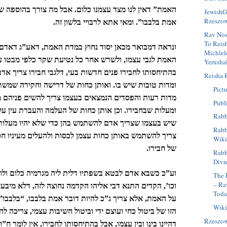
האמת” דאין לנו מצד עצמנו כלום. אבל מה צורך בהוספה ש
JewishG
Rzeszo
אמת בלבבו”. ומאי אתא לרבויי בלשון זה.
Rav Nos
To Reis
ונראה דמבואר מכאן יסוד נחוץ במדת האמת, דאע”ג דאדם 
Michlel
האמת לגבי עצמו, ולשרש אחר כל נטיעת שקר כלפי מבטו ע
Yerusha
בהתיחסותו לחבירו פנים חדשות בעי, דלגבי חבירו צריך אד
Reisha 
ומדות טובות שיש בו. ואותן כחות של דרישה וחקירה שמ
Pictu
מדות רעות והפסדים הנמצאים בעצמו צריך להשים פניהם מ
Publ
ומעלות שבחבירו. וכן אותן כחות של העלמה והעברת עין על
Rabb
שיש בעצמו שצריך אדם להשתמש בהן כדי שלא יהיו מעלותיו 
Rabbi
צריך להשתמש באותן כחות עצמן לכסות ולהעלים מעיניו חס
Wiki
של חבירו.
Rabb
Divr
וע”כ כשבא אדם לבטא בשפתיו דלית ליה מגרמיה כלום ולומר
The 
– Ra
וכו’, הקדים התנא דבי אליהו הקדמה נחוצה לזה, דלא מיבעי
Tod
על האמת, אלא צריך ג”כ להיות דובר אמת בלבבו, “בלבבו” 
Wiki
הזו של ביטול כחי ועוצם ידי וביטול חשיבות עצמי, צריכה לה
Rzeszo
דהיינו בינו ובין עצמו, אבל בהתיחסותו לחבירו, אין לומר ח