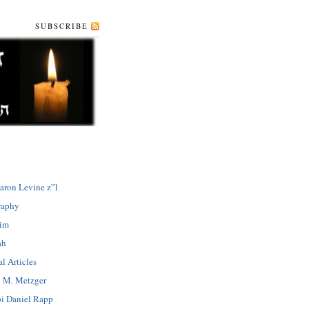
SUBSCRIBE
aron Levine z”l
raphy
dim
ah
l Articles
 M. Metzger
i Daniel Rapp