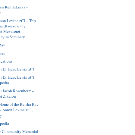
en KehilaLinks –
w
son Levine zt”l – Trip
ha (Rzeszow) by
et Mevaseret
layim Seminary
Rav
res
ications
i Dr. Isaac Lewin zt”l
 Dr. Isaac Lewin zt”l –
pedia
i Jacob Rosenheim –
ei Zikaron
Home of the Reisha Rav
v Aaron Levine zt”l,
ay
pedia
w Community Memorial