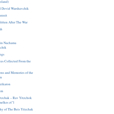
oland)
 Dovid Warshavchik
rzeit
ritten After The War
ah
in Nachama
chik
ngs
ces Collected From the
ions and Memories of the
im
azikaron
im
itzchak – Rav Yitzchok
elkes zt”l
hy of The Beis Yitzchak