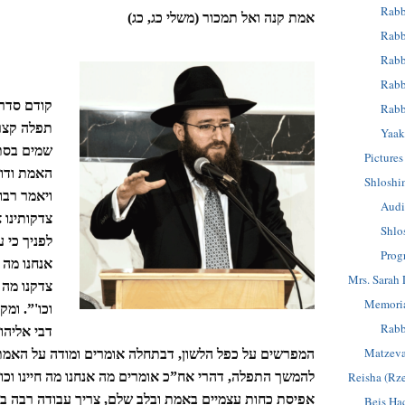
Rabb
אמת קנה ואל תמכור (משלי כג, כג)
Rabb
Rabb
Rabb
קודם סדר 
Rabb
תפלה קצר
Yaak
שמים בסתר
Pictures
האמת ודוב
Shloshi
ויאמר רבו
Audi
צדקותינו א
Shlo
לפניך כי 
Prog
אנחנו מה 
Mrs. Sarah 
צדקנו מה 
Memoria
וכו'”. ומ
Rabb
דבי אליהו
Matzev
המפרשים על כפל הלשון, דבתחלה אומרים ומודה על האמת, 
Reisha (Rz
להמשך התפלה, דהרי אח”כ אומרים מה אנחנו מה חיינו וכו’,
אפיסת כחות עצמיים באמת ובלב שלם, צריך עבודה רבה ב
Beis Ha