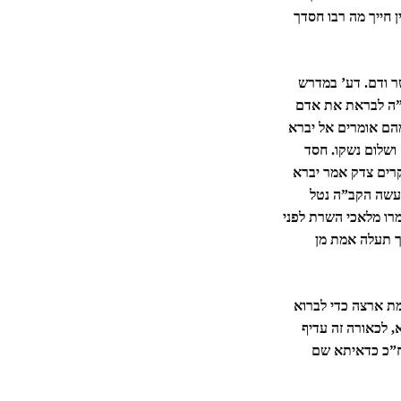
 חייך מה רבו חסדך
ר ודם. דע’ במדרש
”ה לבראת את אדם
הם אומרים אל יברא
ושלום נשקו. חסד
רים צדק אמר יברא
עשה הקב”ה נטל
רו מלאכי השרת לפני
ך תעלה אמת מן
ת ארצה כדי לברוא
 לכאורה זה עדיף
ח”כ כדאיתא שם